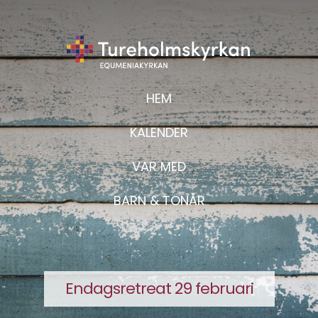
HEM
KALENDER
VAR MED
BARN & TONÅR
Endagsretreat 29 februari