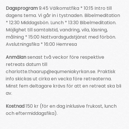
Dagsprogram
9:45 Välkomstfika * 10:15 Intro till
dagens tema. Vi går in i tystnaden. Bibelmeditation
* 12:30 Middagsbön. Lunch * 13:30 Bibelmeditation.
Möjlighet till samtalstid, vandring, vila, läsning,
målning * 15:00 Nattvardsgudstjänst med förbön.
Avslutningsfika * 16:00 Hemresa
Anmälan
senast två veckor före respektive
retreats datum till
charlotte.thaarup@equmeniakyrkan.se. Praktisk
info skickas ut cirka en vecka före retreaterna.
Minst fem deltagare krävs för att en retreat ska bli
av.
Kostnad
150 kr (för en dag inklusive frukost, lunch
och eftermiddagsfika).