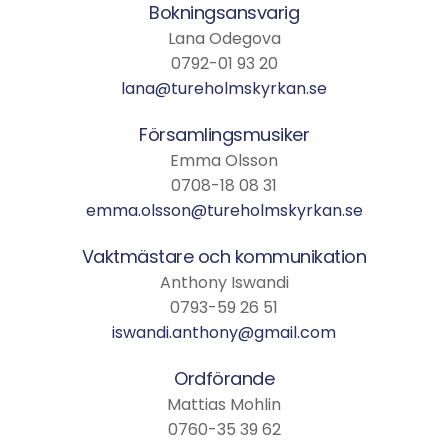
Bokningsansvarig
Lana Odegova
0792-01 93 20
lana@tureholmskyrkan.se
Församlingsmusiker
Emma Olsson
0708-18 08 31
emma.olsson@tureholmskyrkan.se
Vaktmästare och kommunikation
Anthony Iswandi
0793-59 26 51
iswandi.anthony@gmail.com
Ordförande
Mattias Mohlin
0760-35 39 62