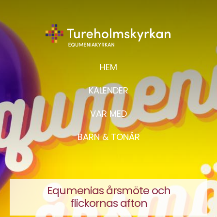
HEM
KALENDER
VAR MED
BARN & TONÅR
Equmenias årsmöte och
flickornas afton