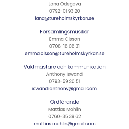
Lana Odegova
0792-01 93 20
lana@tureholmskyrkan.se
Församlingsmusiker
Emma Olsson
0708-18 08 31
emma.olsson@tureholmskyrkan.se
Vaktmästare och kommunikation
Anthony Iswandi
0793-59 26 51
iswandi.anthony@gmail.com
Ordförande
Mattias Mohlin
0760-35 39 62
mattias.mohlin@gmail.com