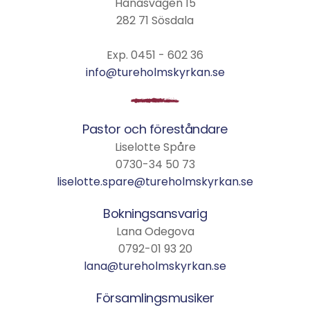
Hanåsvägen 15
282 71 Sösdala
Exp. 0451 - 602 36
info@tureholmskyrkan.se
Pastor och föreståndare
Liselotte Spåre
0730-34 50 73
liselotte.spare@tureholmskyrkan.se
Bokningsansvarig
Lana Odegova
0792-01 93 20
lana@tureholmskyrkan.se
Församlingsmusiker