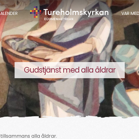
KALENDER
VAR ME
Gudstjänst med alla åldrar
 tillsammans alla åldrar.