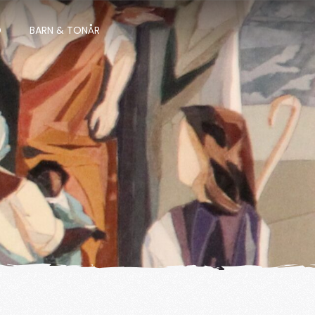
D
BARN & TONÅR