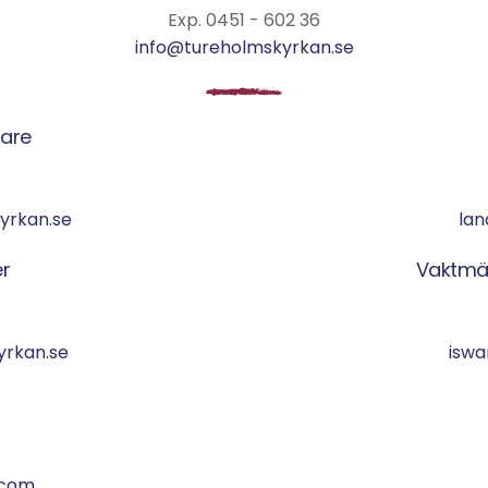
Exp. 0451 - 602 36
info@tureholmskyrkan.se
dare
yrkan.se
lan
r
Vaktmä
rkan.se
iswa
.com