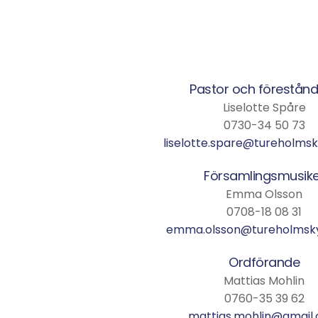
Pastor och förestån
Liselotte Spåre
0730-34 50 73
liselotte.spare@tureholmsk
Församlingsmusike
Emma Olsson
0708-18 08 31
emma.olsson@tureholmsky
Ordförande
Mattias Mohlin
0760-35 39 62
mattias.mohlin@gmail