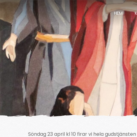
HEM
Söndag 23 april kl 10 firar vi hela gudstjänsten