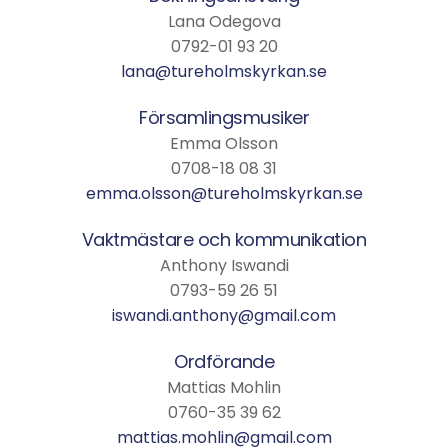
Lana Odegova
0792-01 93 20
lana@tureholmskyrkan.se
Församlingsmusiker
Emma Olsson
0708-18 08 31
emma.olsson@tureholmskyrkan.se
Vaktmästare och kommunikation
Anthony Iswandi
0793-59 26 51
iswandi.anthony@gmail.com
Ordförande
Mattias Mohlin
0760-35 39 62
mattias.mohlin@gmail.com