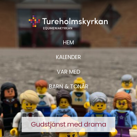
HEM
KALENDER
VAR MED
BARN & TONÅR
Gudstjänst med drama