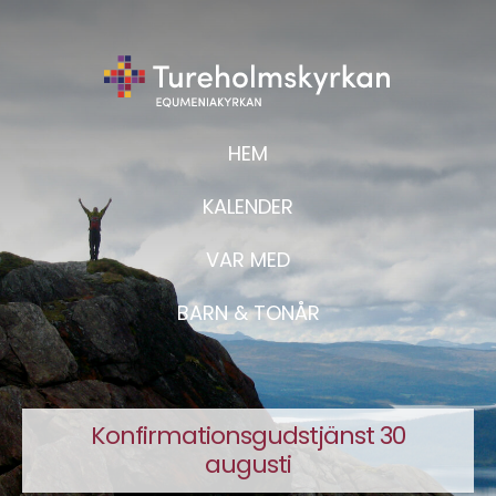
HEM
KALENDER
VAR MED
BARN & TONÅR
Konfirmationsgudstjänst 30
augusti