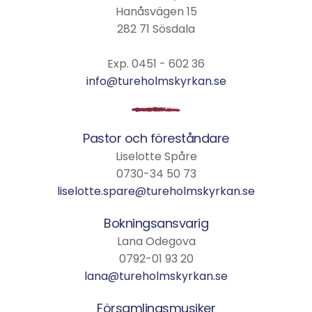
Hanåsvägen 15
282 71 Sösdala
Exp. 0451 - 602 36
info@tureholmskyrkan.se
Pastor och föreståndare
Liselotte Spåre
0730-34 50 73
liselotte.spare@tureholmskyrkan.se
Bokningsansvarig
Lana Odegova
0792-01 93 20
lana@tureholmskyrkan.se
Församlingsmusiker