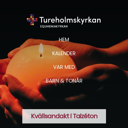
HEM
KALENDER
VAR MED
BARN & TONÅR
Kvällsandakt i Taizéton