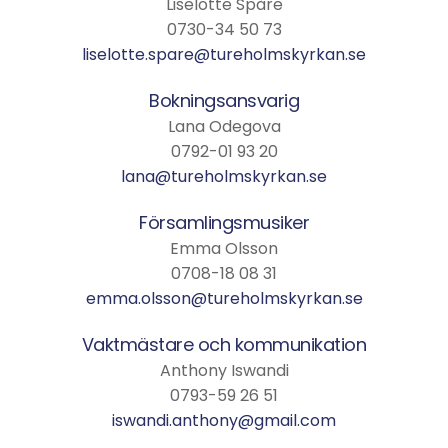
Liselotte Spåre
0730-34 50 73
liselotte.spare@tureholmskyrkan.se
Bokningsansvarig
Lana Odegova
0792-01 93 20
lana@tureholmskyrkan.se
Församlingsmusiker
Emma Olsson
0708-18 08 31
emma.olsson@tureholmskyrkan.se
Vaktmästare och kommunikation
Anthony Iswandi
0793-59 26 51
iswandi.anthony@gmail.com