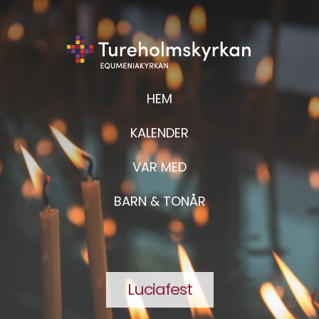
HEM
KALENDER
VAR MED
BARN & TONÅR
Luciafest