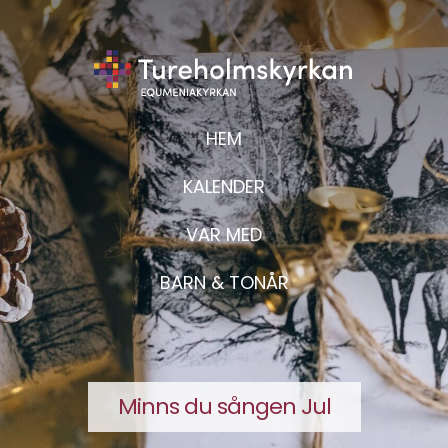
HEM
KALENDER
VAR MED
BARN & TONÅR
Minns du sången Jul