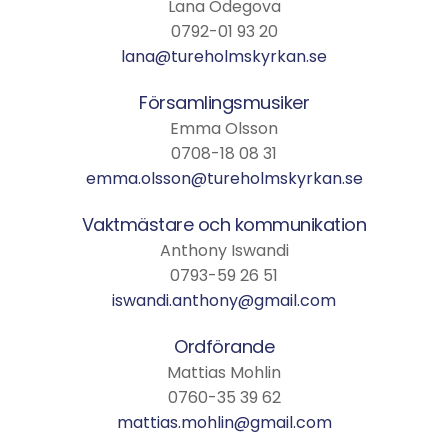
Lana Odegova
0792-01 93 20
lana@tureholmskyrkan.se
Församlingsmusiker
Emma Olsson
0708-18 08 31
emma.olsson@tureholmskyrkan.se
Vaktmästare och kommunikation
Anthony Iswandi
0793-59 26 51
iswandi.anthony@gmail.com
Ordförande
Mattias Mohlin
0760-35 39 62
mattias.mohlin@gmail.com