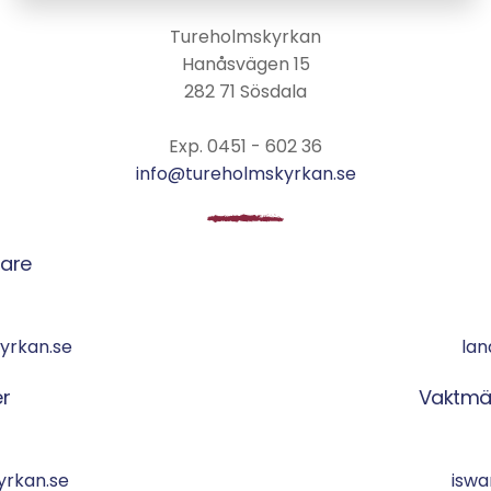
Tureholmskyrkan
Hanåsvägen 15
282 71 Sösdala
Exp. 0451 - 602 36
info@tureholmskyrkan.se
dare
yrkan.se
lan
r
Vaktmä
rkan.se
iswa