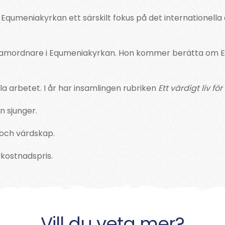
r Equmeniakyrkan ett särskilt fokus på det internationel
kasamordnare i Equmeniakyrkan. Hon kommer berätta om E
lla arbetet. I år har insamlingen rubriken
Ett värdigt liv för 
n sjunger.
 och värdskap.
vkostnadspris.
Vill du veta mer?