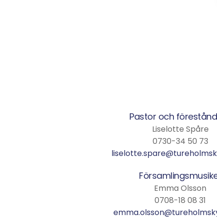
Pastor och förestån
Liselotte Spåre
0730-34 50 73
liselotte.spare@tureholmsk
Församlingsmusike
Emma Olsson
0708-18 08 31
emma.olsson@tureholmsky