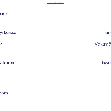
dare
yrkan.se
lan
r
Vaktmä
rkan.se
iswa
.com