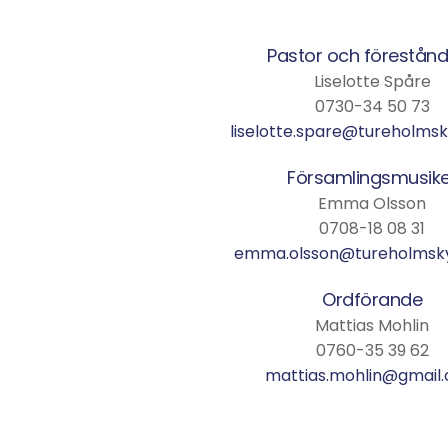
Pastor och förestån
Liselotte Spåre
0730-34 50 73
liselotte.spare@tureholmsk
Församlingsmusike
Emma Olsson
0708-18 08 31
emma.olsson@tureholmsky
Ordförande
Mattias Mohlin
0760-35 39 62
mattias.mohlin@gmail