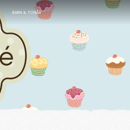
D
BARN & TONÅR