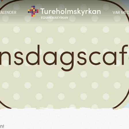
KALENDER
VAR ME
n!