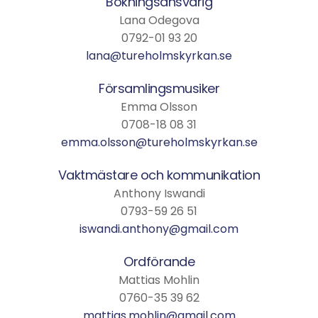
Bokningsansvarig
Lana Odegova
0792-01 93 20
lana@tureholmskyrkan.se
Församlingsmusiker
Emma Olsson
0708-18 08 31
emma.olsson@tureholmskyrkan.se
Vaktmästare och kommunikation
Anthony Iswandi
0793-59 26 51
iswandi.anthony@gmail.com
Ordförande
Mattias Mohlin
0760-35 39 62
mattias.mohlin@gmail.com