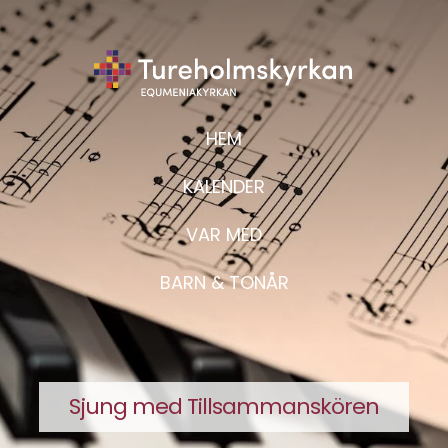
HEM
KALENDER
VAR MED
BARN & TONÅR
Sjung med Tillsammanskören