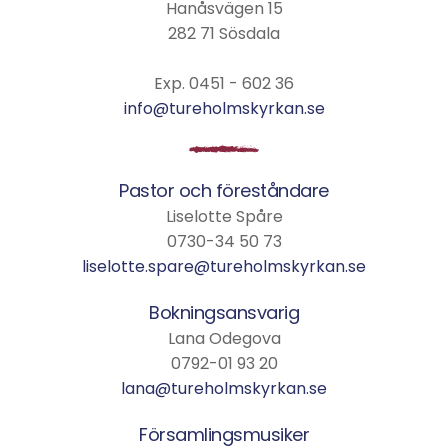
Hanåsvägen 15
282 71 Sösdala
Exp. 0451 - 602 36
info@tureholmskyrkan.se
Pastor och föreståndare
Liselotte Spåre
0730-34 50 73
liselotte.spare@tureholmskyrkan.se
Bokningsansvarig
Lana Odegova
0792-01 93 20
lana@tureholmskyrkan.se
Församlingsmusiker