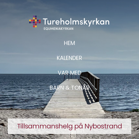
HEM
KALENDER
VAR MED
BARN & TONÅR
Tillsammanshelg på Nybostrand