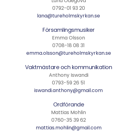
Lana Odegova
0792-01 93 20
lana@tureholmskyrkan.se
Församlingsmusiker
Emma Olsson
0708-18 08 31
emma.olsson@tureholmskyrkan.se
Vaktmästare och kommunikation
Anthony Iswandi
0793-59 26 51
iswandi.anthony@gmail.com
Ordförande
Mattias Mohlin
0760-35 39 62
mattias.mohlin@gmail.com