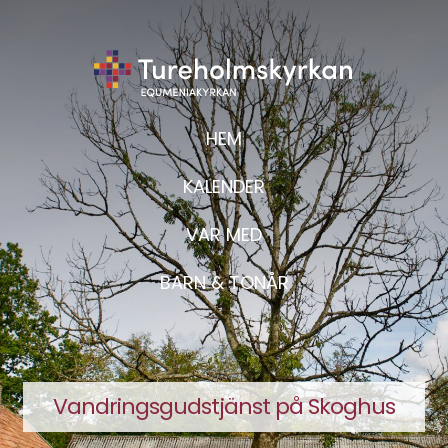
HEM
KALENDER
VAR MED
BARN & TONÅR
Vandringsgudstjänst på Skoghus