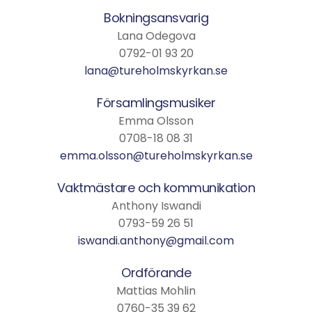
Bokningsansvarig
Lana Odegova
0792-01 93 20
lana@tureholmskyrkan.se
Församlingsmusiker
Emma Olsson
0708-18 08 31
emma.olsson@tureholmskyrkan.se
Vaktmästare och kommunikation
Anthony Iswandi
0793-59 26 51
iswandi.anthony@gmail.com
Ordförande
Mattias Mohlin
0760-35 39 62