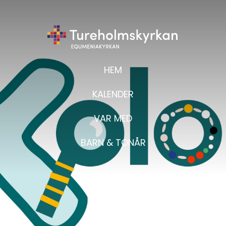
HEM
KALENDER
VAR MED
BARN & TONÅR